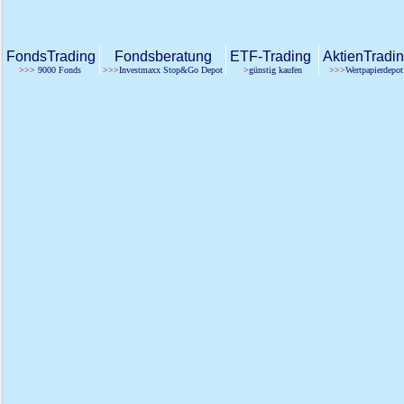
FondsTrading
Fondsberatung
ETF-Trading
AktienTradi
>>>
9000 Fonds
>>>
Investmaxx Stop&Go Depot
>
günstig kaufen
>>>
Wertpapierdepot