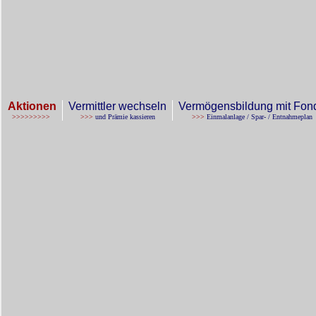
Aktionen
Vermittler wechseln
Vermögensbildung mit Fo
>>>>>>>>>
>>>
und Prämie kassieren
>>>
Einmalanlage / Spar- / Entnahmeplan