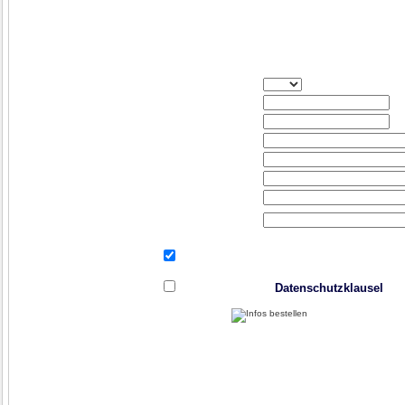
Infopaket bestellen 
Aktion "25 Jahre Jub
(kostenlos und unver
Anrede:
Vorname:
Name:
Straße/Nr.:
PLZ/Ort:
Tel.:
Email:
Uhrzeit:
(f.Rückfragen)
Ich wünsche einen Rückruf.
Ich bestätige die
Datenschutzklausel